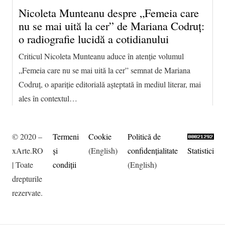
Nicoleta Munteanu despre „Femeia care
nu se mai uită la cer” de Mariana Codruț:
o radiografie lucidă a cotidianului
Criticul Nicoleta Munteanu aduce în atenție volumul
„Femeia care nu se mai uită la cer” semnat de Mariana
Codruț, o apariție editorială așteptată în mediul literar, mai
ales în contextul…
© 2020 –
Termeni
Cookie
Politică de
xArte.RO
şi
(English)
confidențialitate
Statistici
| Toate
condiţii
(English)
drepturile
rezervate.