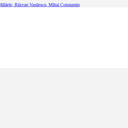
dâr – Horaţiu Mălăele, Răzvan Vasilescu, Mihai 
 fața publicului textul lui Victor Ion Popa – „Take, Ianke şi Cadâr”. Te