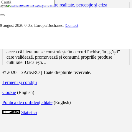
Literatura în „găști”: între realitate, percepție
9 august 2026 0:05, Europe/Bucharest
|Contact|
și criza meritocrației culturale / RĂZVAN
DUCAN
În spațiul literar românesc persistă o percepție tot mai vocală:
aceea că literatura se construiește în cercuri închise, în „găști”
care validează, promovează și consumă propriile produse
culturale. Dacă ești…
© 2020 – xArte.RO | Toate drepturile rezervate.
Termeni şi condiţii
Cookie
(English)
Politică de confidențialitate
(English)
Statistici