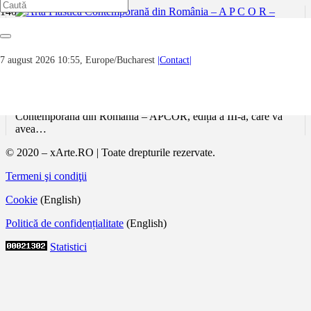
Artă Plastică Contemporană din România –
7 august 2026 10:55, Europe/Bucharest
|Contact|
A P C O R – ediția a III-a – 2022
HXA Art Gallery în parteneriat cu Muzeul Județean Ialomița, au
plăcerea să vă invite la vernisajul expoziției Artă Plastică
Contemporană din România – APCOR, ediția a III-a, care va
avea…
© 2020 – xArte.RO | Toate drepturile rezervate.
Termeni şi condiţii
Cookie
(English)
Politică de confidențialitate
(English)
Statistici