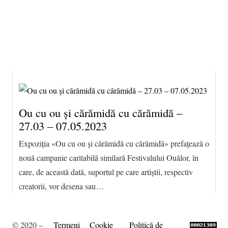
9 august 2026 13:58, Europe/Bucharest
|Contact|
Ou cu ou și cărămidă cu cărămidă –
27.03 – 07.05.2023
Expoziția «Ou cu ou și cărămidă cu cărămidă» prefațează o
nouă campanie caritabilă similară Festivalului Ouălor, în
care, de această dată, suportul pe care artiștii, respectiv
creatorii, vor desena sau…
© 2020 –
Termeni
Cookie
Politică de