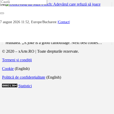
Observația lui Max Frisch: Adevărul care
7 august 2026 11:52, Europe/Bucharest
|Contact|
refuză să joace teatru
Observația lui Max Frisch funcționează nu doar ca aforism
literar, ci ca o meditație profundă despre felul în care percepem
realitatea. „A joke is a good camouflage. Next best comes…
© 2020 – xArte.RO | Toate drepturile rezervate.
Termeni şi condiţii
Cookie
(English)
Politică de confidențialitate
(English)
Statistici