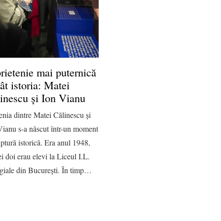
rietenie mai puternică
ât istoria: Matei
inescu și Ion Vianu
enia dintre Matei Călinescu și
Vianu s-a născut într-un moment
ptură istorică. Era anul 1948,
ei doi erau elevi la Liceul I.L.
giale din București. În timp…