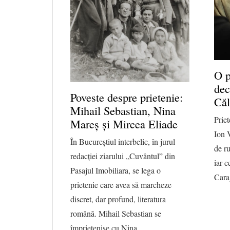
O p
dec
Poveste despre prietenie:
Căl
Mihail Sebastian, Nina
Priet
Mareș și Mircea Eliade
Ion 
În Bucureștiul interbelic, în jurul
de ru
redacției ziarului „Cuvântul” din
iar c
Pasajul Imobiliara, se lega o
Cara
prietenie care avea să marcheze
discret, dar profund, literatura
română. Mihail Sebastian se
împrietenise cu Nina…