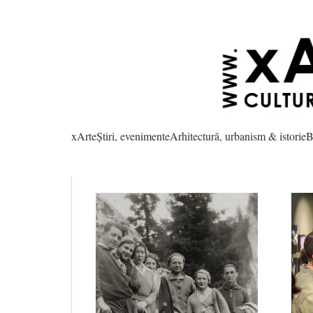
xArte
Știri, evenimente
Arhitectură, urbanism & istorie
B