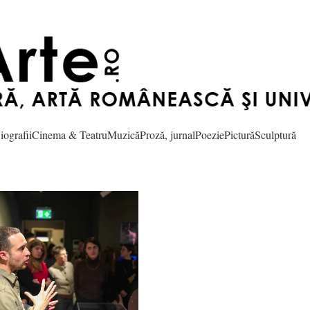
iografii
Cinema & Teatru
Muzică
Proză, jurnal
Poezie
Pictură
Sculptură