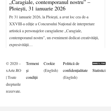
„Caragiale, contemporanul nostru” –
Ploiești, 31 ianuarie 2026
Pe 31 ianuarie 2026, la Ploiești, a avut loc cea de-a
XXVIII-a ediție a Concursului Național de interpretare
artistică a personajelor caragialiene „Caragiale,
contemporanul nostru”, un eveniment dedicat creativității,
expresivității…
© 2020 –
Termeni
Cookie
Politică de
xArte.RO
şi
(English)
confidențialitate
Statistici
| Toate
condiţii
(English)
drepturile
rezervate.