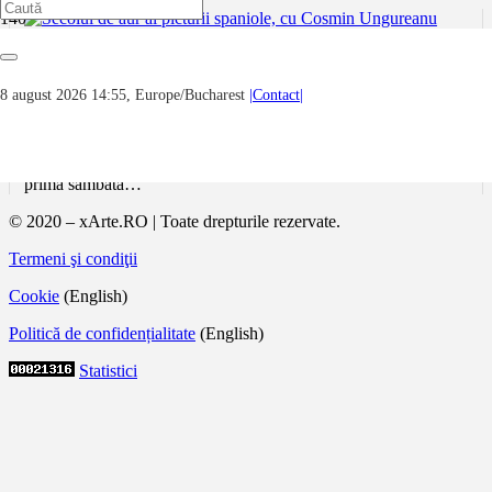
Secolul de aur al picturii spaniole, cu
Cosmin Ungureanu
8 august 2026 14:55, Europe/Bucharest
|Contact|
Alături de 𝐂𝐨𝐬𝐦𝐢𝐧 𝐔𝐧𝐠𝐮𝐫𝐞𝐚𝐧𝐮, expert în cadrul Secției de Artă
Europeană, veți avea ocazia să explorați, succesiv, câte un
sector al galeriei, delimitat cronologic, geografic sau tematic în
prima sâmbătă…
© 2020 – xArte.RO | Toate drepturile rezervate.
Termeni şi condiţii
Cookie
(English)
Politică de confidențialitate
(English)
Statistici