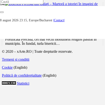
Biserica Precista din Galați – Martoră a
8 august 2026 23:15, Europe/Bucharest
|Contact|
istoriei în imagini de epocă
Imaginea surprinsă în fotografia alb-negru este o mărturie
vizuală valoroasă a trecutului orașului Galați, ilustrând Biserica
Fortificată Precista, cel mai vechi monument religios păstrat în
municipiu. În fundal, turla bisericii…
© 2020 – xArte.RO | Toate drepturile rezervate.
Termeni şi condiţii
Cookie
(English)
Politică de confidențialitate
(English)
Statistici