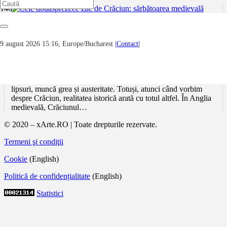
Cele douăsprezece zile de Crăciun:
9 august 2026 15:16, Europe/Bucharest
|Contact|
sărbătoarea medievală dintre post, exces și
libertate
În imaginarul popular, Evul Mediu este adesea asociat cu
lipsuri, muncă grea și austeritate. Totuși, atunci când vorbim
despre Crăciun, realitatea istorică arată cu totul altfel. În Anglia
medievală, Crăciunul…
© 2020 – xArte.RO | Toate drepturile rezervate.
Termeni şi condiţii
Cookie
(English)
Politică de confidențialitate
(English)
Statistici