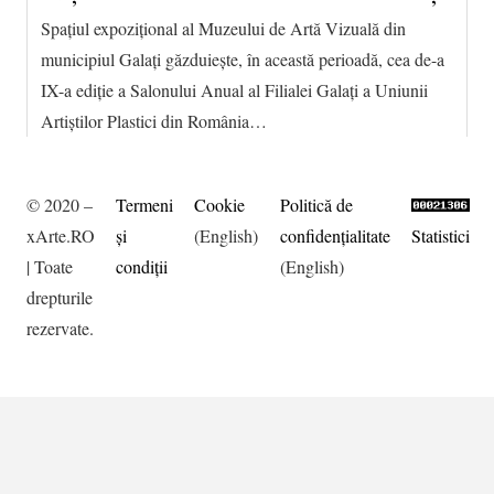
Spațiul expozițional al Muzeului de Artă Vizuală din
municipiul Galați găzduiește, în această perioadă, cea de-a
IX-a ediție a Salonului Anual al Filialei Galați a Uniunii
Artiștilor Plastici din România…
© 2020 –
Termeni
Cookie
Politică de
xArte.RO
şi
(English)
confidențialitate
Statistici
| Toate
condiţii
(English)
drepturile
rezervate.