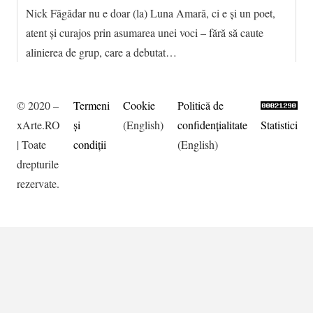
Nick Făgădar nu e doar (la) Luna Amară, ci e și un poet,
atent și curajos prin asumarea unei voci – fără să caute
alinierea de grup, care a debutat…
© 2020 –
Termeni
Cookie
Politică de
xArte.RO
şi
(English)
confidențialitate
Statistici
| Toate
condiţii
(English)
drepturile
rezervate.