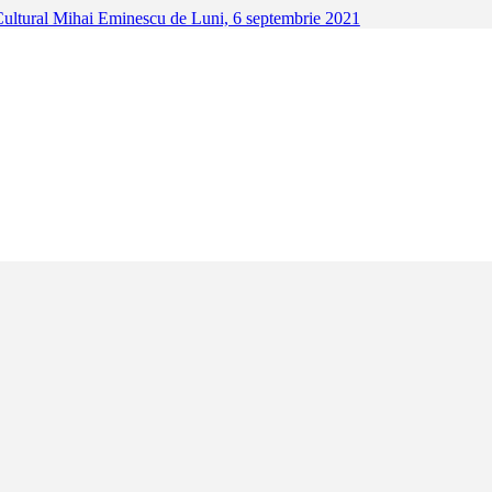
triarhiei, Centrul Cultural Mihai Eminescu de Luni
iarhiei, Centrul Cultural Mihai Eminescu aduce în fața publicului o parte