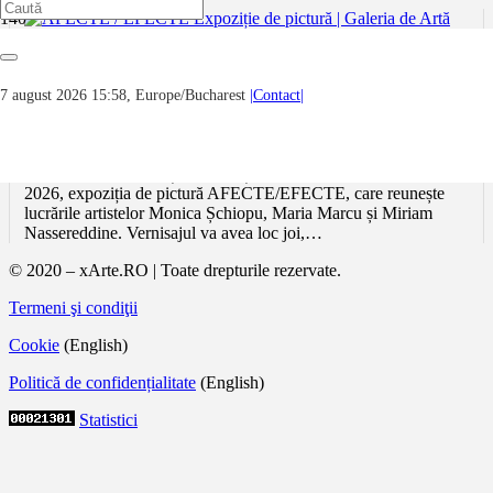
AFECTE / EFECTE Expoziție de pictură |
7 august 2026 15:58, Europe/Bucharest
|Contact|
Galeria de Artă Ploiești 5 – 18 februarie
2026
Galeria de Artă Ploiești găzduiește, în perioada 5–18 februarie
2026, expoziția de pictură AFECTE/EFECTE, care reunește
lucrările artistelor Monica Șchiopu, Maria Marcu și Miriam
Nassereddine. Vernisajul va avea loc joi,…
© 2020 – xArte.RO | Toate drepturile rezervate.
Termeni şi condiţii
Cookie
(English)
Politică de confidențialitate
(English)
Statistici