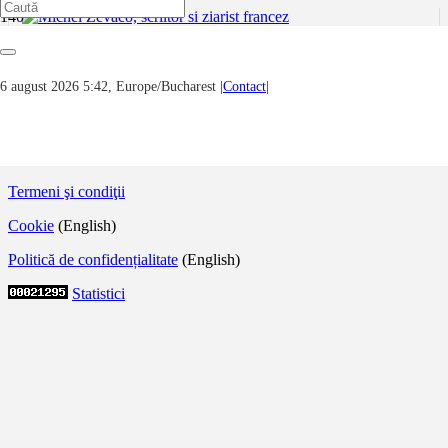
Michel Zévaco, scriitor si ziarist francez
6 august 2026 5:42, Europe/Bucharest
|Contact|
Michel Zévaco (1 februarie 1860 Ajaccio – 8 august 1918
Eaubonne) a fost un scriitor și ziarist francez, activist anti-
clerical si anarhist, iar la în ultimii ani ai vieții s-a…
© 2020 – xArte.RO | Toate drepturile rezervate.
Termeni şi condiţii
Cookie
(English)
Politică de confidențialitate
(English)
Statistici