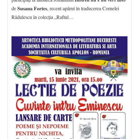
de 𝐒𝐮𝐬𝐚𝐧𝐚 𝐅𝐨𝐫𝐭𝐞𝐬, recent apărut în traducerea Cornelei
Rădulescu în colecția „Raftul…