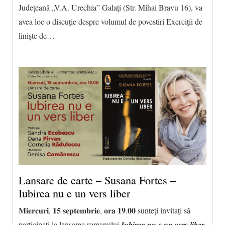
Județeană „V.A. Urechia” Galați (Str. Mihai Bravu 16), va
avea loc o discuție despre volumul de povestiri Exerciții de
liniște de…
Lansare de carte – Susana Fortes –
Iubirea nu e un vers liber
𝐌𝐢𝐞𝐫𝐜𝐮𝐫𝐢, 𝟏𝟓 𝐬𝐞𝐩𝐭𝐞𝐦𝐛𝐫𝐢𝐞, 𝐨𝐫𝐚 𝟏𝟗.𝟎𝟎 sunteți invitați să
participați la lansarea romanului 𝑰𝒖𝒃𝒊𝒓𝒆𝒂 𝒏𝒖 𝒆 𝒖𝒏 𝒗𝒆𝒓𝒔 𝒍𝒊𝒃𝒆𝒓