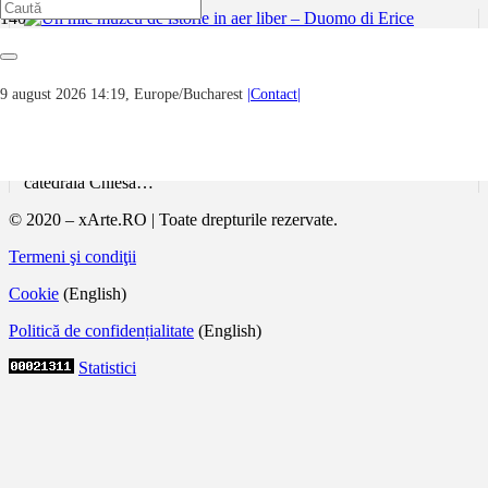
Un mic muzeu de istorie in aer liber –
Duomo di Erice
9 august 2026 14:19, Europe/Bucharest
|Contact|
În vechiul oraș medieval Erice, așezat pe vârful muntelui, cu
clădiri din piatra albă, straduțe strâmte pavate cu piatra, am
vizitat multe biserici și castelul Venerei. Merita remarcată
catedrala Chiesa…
© 2020 – xArte.RO | Toate drepturile rezervate.
Termeni şi condiţii
Cookie
(English)
Politică de confidențialitate
(English)
Statistici