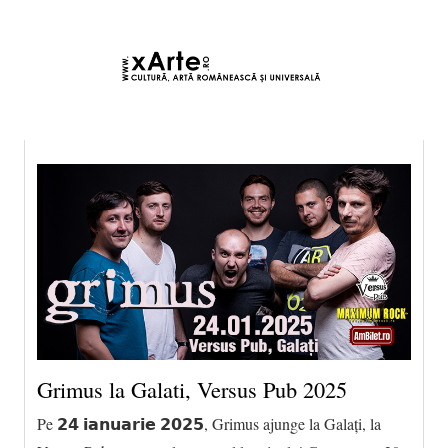
6 august 2026 23:34, Europe/Bucharest
|Contact|
Grimus la Galati, Versus Pub 2025
Pe 𝟮𝟰 𝗶𝗮𝗻𝘂𝗮𝗿𝗶𝗲 𝟮𝟬𝟮𝟱, Grimus ajunge la Galați, la