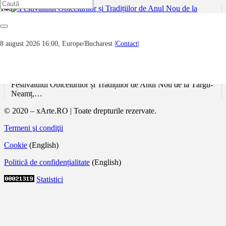
Festivalului Obiceiurilor și Tradițiilor de
8 august 2026 16:00, Europe/Bucharest
|Contact|
Anul Nou de la Târgu-Neamț, 2026
Ansambluri din întreaga țară și din județul Neamț au participat,
vineri, 2 ianuarie 2026, la cea de-a douăsprezecea ediție a
Festivalului Obiceiurilor și Tradițiilor de Anul Nou de la Târgu-
Neamț,…
© 2020 – xArte.RO | Toate drepturile rezervate.
Termeni şi condiţii
Cookie
(English)
Politică de confidențialitate
(English)
Statistici