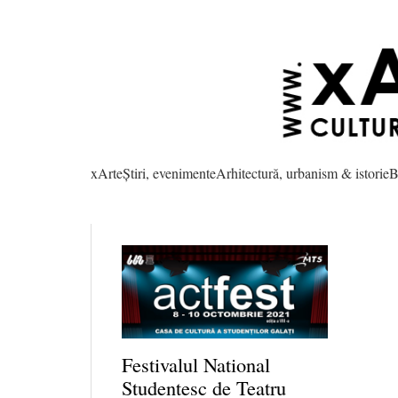
xArte
Știri, evenimente
Arhitectură, urbanism & istorie
B
Festivalul National
Studentesc de Teatru