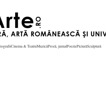
iografii
Cinema & Teatru
Muzică
Proză, jurnal
Poezie
Pictură
Sculptură