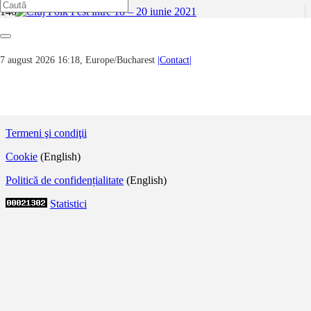
Cluj Folk Fest între 18 – 20 iunie 2021
7 august 2026 16:18, Europe/Bucharest
|Contact|
Ne face o deosebită plăcere să anunțăm line-up-ul primei ediții a
festivalului Cluj Folk Fest, care va avea loc în perioada 18-20
iunie 2021, pe scena Casa de Cultura a…
© 2020 – xArte.RO | Toate drepturile rezervate.
Termeni şi condiţii
Cookie
(English)
Politică de confidențialitate
(English)
Statistici