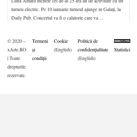
Luna Amara incheie cel de-al 25-lea an de activitate cu un
turneu electric. Pe 10 ianuarie turneul ajunge in Galați, la
Daily Pub. Concertul va fi o calatorie care va…
© 2020 –
Termeni
Cookie
Politică de
xArte.RO
şi
(English)
confidențialitate
Statistici
| Toate
condiţii
(English)
drepturile
rezervate.