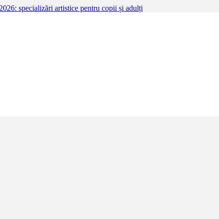
ea a II-a 2025–2026: specializări artistice pentru c
ru cea de-a doua sesiune a anului școlar 2025–2026, adresată tuturor celo