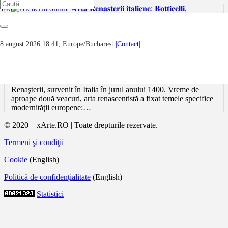
Atelierul online 𝐀𝐫𝐭𝐚 𝐑𝐞𝐧𝐚𝐬𝐭𝐞𝐫𝐢𝐢 𝐢𝐭𝐚𝐥𝐢𝐞𝐧𝐞:
8 august 2026 18:41, Europe/Bucharest
|Contact|
𝐁𝐨𝐭𝐭𝐢𝐜𝐞𝐥𝐥𝐢, 𝐋𝐞𝐨𝐧𝐚𝐫𝐝𝐨 𝐝𝐚 𝐕𝐢𝐧𝐜𝐢,
𝐌𝐢𝐜𝐡𝐞𝐥𝐚𝐧𝐠𝐞𝐥𝐨
Arta modernă ar fi de neconceput în absenţa fenomenului
Renaşterii, survenit în Italia în jurul anului 1400. Vreme de
aproape două veacuri, arta renascentistă a fixat temele specifice
modernităţii europene:…
© 2020 – xArte.RO | Toate drepturile rezervate.
Termeni şi condiţii
Cookie
(English)
Politică de confidențialitate
(English)
Statistici