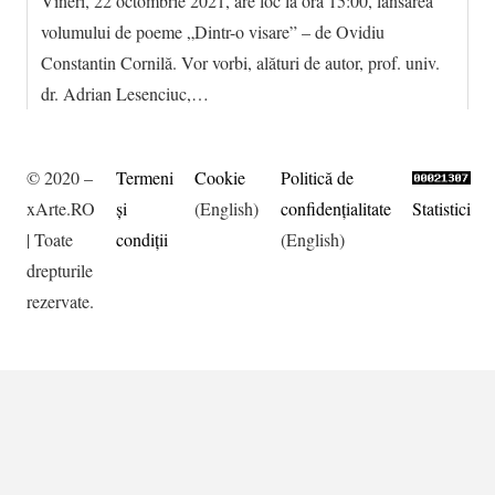
Vineri, 22 octombrie 2021, are loc la ora 15:00, lansarea
volumului de poeme „Dintr-o visare” – de Ovidiu
Constantin Cornilă. Vor vorbi, alături de autor, prof. univ.
dr. Adrian Lesenciuc,…
© 2020 –
Termeni
Cookie
Politică de
xArte.RO
şi
(English)
confidențialitate
Statistici
| Toate
condiţii
(English)
drepturile
rezervate.