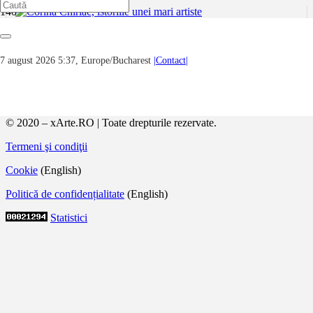
Corina Chiriac, istoriile unei mari artiste
7 august 2026 5:37, Europe/Bucharest
|Contact|
Expoziția „Corina Chiriac, istoriile unei mari artiste” se
pregătește să își deschidă porțile la sediul Muzeului Brăilei
„Carol I”, vineri, 10 octombrie 2025, ora 17:00. Evenimentul
aduce în prim-plan cariera…
© 2020 – xArte.RO | Toate drepturile rezervate.
Termeni şi condiţii
Cookie
(English)
Politică de confidențialitate
(English)
Statistici