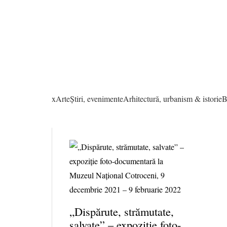
xArte
Știri, evenimente
Arhitectură, urbanism & istorie
B
„Dispărute, strămutate,
salvate” – expoziție foto-