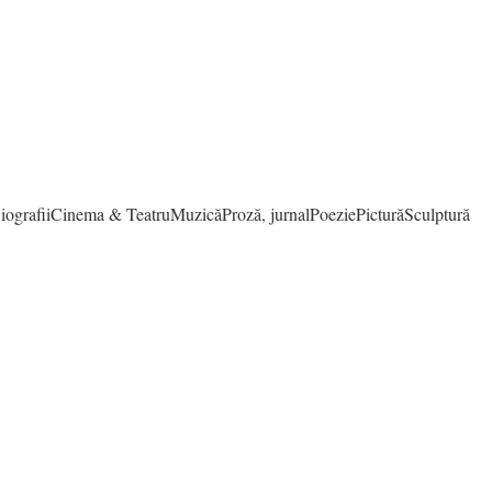
iografii
Cinema & Teatru
Muzică
Proză, jurnal
Poezie
Pictură
Sculptură