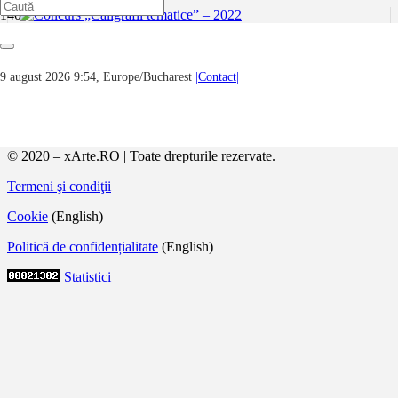
Concurs „Caligrafii tematice” – 2022
9 august 2026 9:54, Europe/Bucharest
|Contact|
Juriul concursului Caligrafii tematice, format din Corina M.
Irimiță (muzeograf, președintă), Ana Honcu (muzeograf,
membră) și Iunia-Maria Ștefan (educator muzeal, membră) a
desemnat câștigătorii ediției a IV-a*, desfășurată în perioada…
© 2020 – xArte.RO | Toate drepturile rezervate.
Termeni şi condiţii
Cookie
(English)
Politică de confidențialitate
(English)
Statistici