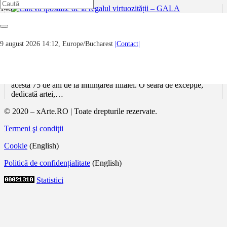
Câteva ipostaze de la regalul virtuozității –
9 august 2026 14:12, Europe/Bucharest
|Contact|
GALA ARTELOR, Galați – Ianuarie 2026
GALA ARTELOR, eveniment-spectacol organizat de Filiala
Galați a Uniunii Artiștilor Plastici din România, a celebrat anul
acesta 75 de ani de la înființarea filialei. O seară de excepție,
dedicată artei,…
© 2020 – xArte.RO | Toate drepturile rezervate.
Termeni şi condiţii
Cookie
(English)
Politică de confidențialitate
(English)
Statistici