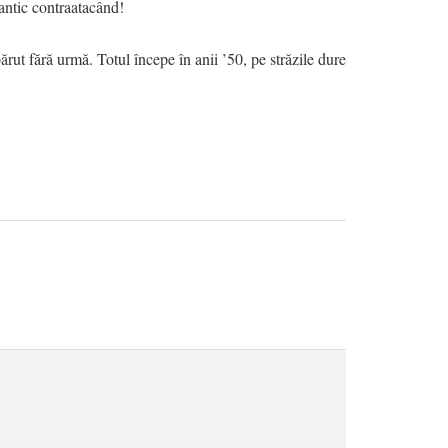
l antic contraatacând!
ărut fără urmă. Totul începe în anii ’50, pe străzile dure