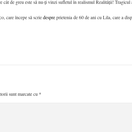
re cât de greu este să nu-ți vinzi sufletul în realismul Realității! Tragicu
co, care începe să scrie
despre
prietenia de 60 de ani cu Lila, care a disp
torii sunt marcate cu
*