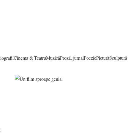
iografii
Cinema & Teatru
Muzică
Proză, jurnal
Poezie
Pictură
Sculptură
u