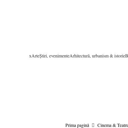
xArte
Știri, evenimente
Arhitectură, urbanism & istorie
B
Prima pagină
Cinema & Teatr