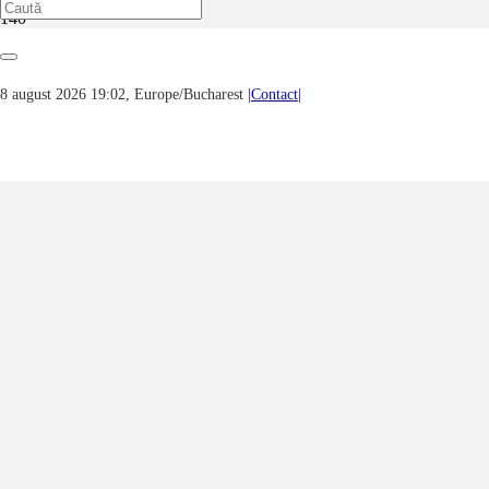
Prima pagină
Biografii
Despre scriitorul Rodica Rădiţa Răpeanu, Năvodari, România
8 august 2026 19:02, Europe/Bucharest
|Contact|