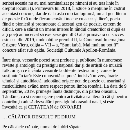
serioși aceștia nu au mai nominalizat pe nimeni și au tras linie în
dreptul locului I). Primăvara lui 2018, îi aduce o menţiune în cadrul
aceluiași concurs, dar de data asta cu o tautogramă, un alt gen literar
de poezie fixă unde fiecare cuvânt începe cu aceeași literă, poeta
fiind o pionieră și promotoare al acestui gen de poezie, extrem de
dificil, care a stârnit un imens interes în rândul creatorilor și după ea,
alţi poeţi au incercat să exerseze genul! O altă primăvară cu succes
este cea din 2019, unde obţine premiul II, la Concursul Internaţional
Grigore Vieru, ediţia – VII – a, ”Sunt iarbă. Mai mult nu pot fi”!
concurs aflat sub egida, Societăţii Culturale Apollon-România.
Între timp, versurile poetei sunt preluate și publicate în numeroase
reviste și antologii cu prestigiu naţional dar și de artiștii de muzică
folk, artiști ce îi cântă versurile la diferite festivaluri și concerte
susţinute în ţară: Este cunoscută ca poetă incisivă în vers, foarte
tehnică și autodidactă, adoptând orișice gen de poezie cu ușurinţă și
meticulizitate având mare respect pentru limba română. La data de 9
septembrie, 2019, primește înalta distincţie, din partea orașului,
Ţăndărei, ca și recunoaștere pentru activitatea sa literară cât și pentru
contribuţia adusă dezvoltării prestigiului orașului natal, și este
învestită ca și CETĂŢEAN de ONOARE!
… CĂLĂTOR DESCULŢ PE DRUM
Pe călcâiele crăpate, numai de iubiri săpate