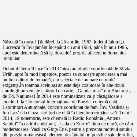
Născută în orașul Ţăndărei, la 25 aprilie, 1963, judeţul Ialomiţa.
Lucrează în învăţământ începând cu anii 1984, până în anii 1995,
apoi este determinată să iși deschidă propria afacere în domeniul
imobiliar.
Debutul literar îl face în 2013 într-o antologie coordonată de Silvia
Urlih, apoi în mod impetuos, poezia sa cunoaște aprecierea a mai
multor edituri de remarcă, dar selectate de autoare cu multă
exigenţă.În toamna aceluiași an este deja coautoare în alte două
antologii prezentate la târgul de carte, „Gaudeamus” din București,
de Ed. Naţiunea! În 2014 este nominalizată ca și câștigătoare a
locului I, la Concursul Internaţional de Poezie, cu temă dată,
Labirinturi Autumnale, concurs coordonat de fam. Înv. Vasilisia și
Ion Lazăr da Coza, scriitori de elită în literatura românească. Tot în
2014, 19 noiembrie, este chemată la Radio România „Antena
Satului” în cadrul emisiunii, „Lada cu Zestre” timp de o oră, de către
moderatoarea, Vasilica Ghiţa Ene, pentru a prezenta motivul satului
din poezia românească, element des întâlnit în poeziile sale de suflet,