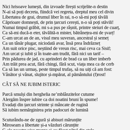
Nici hrisoave lumești, din izvoade firești scrijelite-n destin
N-ai să poți decreta, fiindcă vei regreta, dreptul meu cel divin
Libertatea de grai, drumul liber în rai, n-o să-mi poți tăvăli
Căprioare domnești, de prin țarcuri cerești, n-o să poți stăvili!
Numai timpul grăbit, mi s-a pus pe râșnit, printre steiuri de cuarț,
Ca să-mi ducă-n eter, tăvălită-n mister, bătrânețea-mi de șvarț!
C-am urcat an de an, visul meu suveran, ancestral și semeț
Ca un tânăr plugar, niciodată avar, însă prea îndrăzneț
Am suit orice pisc, neștiind de vreun risc, mai ceva ca Sisif;
Am urcat și iubit și în toate-am trudit, fără nici un tarif –
Prin pădurea de jad, cu aprinderi de brad ca un liber imberb
Am trăit prea acut, fără chingi, fără scut, viața mea ca de cerb
Ca să las un urmaș, peste timpul trufaș, să nu uiți că am fost:
Vânător și vânat, slujitor și-mpărat, al pământului (f)rost!
CÂT SĂ NE IUBIM ISTERIC
Parcă smulși din herghelia ne’mblânzitelor cutume
Alergăm înspre iubire ca doi noatini bruni în spume!
Evadați din țarcuri strimte și mâncate de rugină
Să iubim nemărginirea prin padocuri de lumină
Scuturându-ne de zgură și abisuri mărunțite
Miroseam a libertate și-a văzduri cărunțite