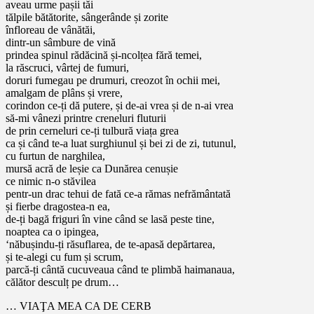
aveau urme pașii tăi
tălpile bătătorite, sângerânde și zorite
înfloreau de vânătăi,
dintr-un sâmbure de vină
prindea spinul rădăcină și-ncolțea fără temei,
la răscruci, vârtej de fumuri,
doruri fumegau pe drumuri, creozot în ochii mei,
amalgam de plâns și vrere,
corindon ce-ți dă putere, și de-ai vrea și de n-ai vrea
să-mi vânezi printre creneluri fluturii
de prin cerneluri ce-ți tulbură viața grea
ca și când te-a luat surghiunul și bei zi de zi, tutunul,
cu furtun de narghilea,
mursă acră de leșie ca Dunărea cenușie
ce nimic n-o stăvilea
pentr-un drac tehui de fată ce-a rămas nefrământată
și fierbe dragostea-n ea,
de-ți bagă friguri în vine când se lasă peste tine,
noaptea ca o ipingea,
‘năbușindu-ți răsuflarea, de te-apasă depărtarea,
și te-alegi cu fum și scrum,
parcă-ți cântă cucuveaua când te plimbă haimanaua,
călător desculț pe drum…
… VIAŢA MEA CA DE CERB