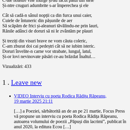
C-ale noastre vise murge și-au făcut pătul din stele
Și-ntre cruguri adumbrite s-ar împerechea și ele
Cât să cadă-n sânul nopții ca din furca unui caier,
Cuiele de întuneric din pășunile de aer
Să scăpăm de frici și-aleanuri tăvălindu-ne prin lauri,
Rănile adânci de doruri să ni le zvântăm pe plauri
Și treziți din visuri brave ne vom căuta coleric,
C-am zburat doi cai pedeștri cât să ne iubim isteric.
Doruri învelite-n carne vor strabate, lungul, latul,
Și-or lovi nevinovate păsări ce-au brăzdat Înaltul…
Vizualizări:
433
comentariu
1
.
Leave new
VIDEO Interviu cu poeta Rodica Rădița Răpeanu,
19 martie 2025 21:11
[…] a Poeziei, sărbătorită an de an pe 21 martie, Focus Press
vă propune un interviu cu poeta Rodica Rădița Răpeanu,
autoarea volumului de poezii „Păpuși din lacrimi”, publicat în
anul 2020, la editura Ecou […]