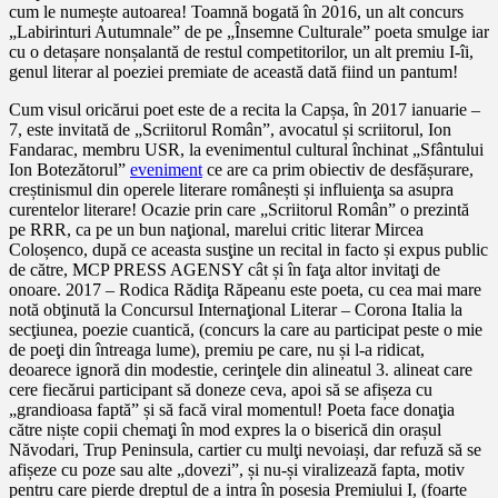
cum le numește autoarea! Toamnă bogată în 2016, un alt concurs
„Labirinturi Autumnale” de pe „Însemne Culturale” poeta smulge iar
cu o detașare nonșalantă de restul competitorilor, un alt premiu I-îi,
genul literar al poeziei premiate de această dată fiind un pantum!
Cum visul oricărui poet este de a recita la Capșa, în 2017 ianuarie –
7, este invitată de „Scriitorul Român”, avocatul și scriitorul, Ion
Fandarac, membru USR, la evenimentul cultural închinat „Sfântului
Ion Botezătorul”
eveniment
ce are ca prim obiectiv de desfășurare,
creștinismul din operele literare românești și influienţa sa asupra
curentelor literare! Ocazie prin care „Scriitorul Român” o prezintă
pe RRR, ca pe un bun naţional, marelui critic literar Mircea
Coloșenco, după ce aceasta susţine un recital in facto și expus public
de către, MCP PRESS AGENSY cât și în faţa altor invitaţi de
onoare. 2017 – Rodica Rădiţa Răpeanu este poeta, cu cea mai mare
notă obţinută la Concursul Internaţional Literar – Corona Italia la
secţiunea, poezie cuantică, (concurs la care au participat peste o mie
de poeţi din întreaga lume), premiu pe care, nu și l-a ridicat,
deoarece ignoră din modestie, cerinţele din alineatul 3. alineat care
cere fiecărui participant să doneze ceva, apoi să se afișeza cu
„grandioasa faptă” și să facă viral momentul! Poeta face donaţia
către niște copii chemaţi în mod expres la o biserică din orașul
Năvodari, Trup Peninsula, cartier cu mulţi nevoiași, dar refuză să se
afișeze cu poze sau alte „dovezi”, și nu-și viralizează fapta, motiv
pentru care pierde dreptul de a intra în posesia Premiului I, (foarte