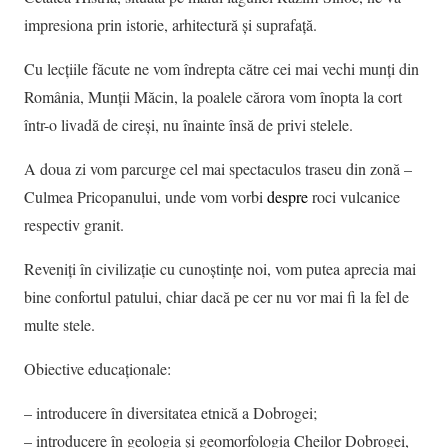
impresiona prin istorie, arhitectură și suprafață.
Cu lecțiile făcute ne vom îndrepta către cei mai vechi munți din
România, Munții Măcin, la poalele cărora vom înopta la cort
într-o livadă de cireși, nu înainte însă de privi stelele.
A doua zi vom parcurge cel mai spectaculos traseu din zonă –
Culmea Pricopanului, unde vom vorbi
despre
roci vulcanice
respectiv granit.
Reveniți în civilizație cu cunoștințe noi, vom putea aprecia mai
bine confortul patului, chiar dacă pe cer nu vor mai fi la fel de
multe stele.
Obiective educaționale:
– introducere în diversitatea etnică a Dobrogei;
– introducere în geologia și geomorfologia Cheilor Dobrogei,