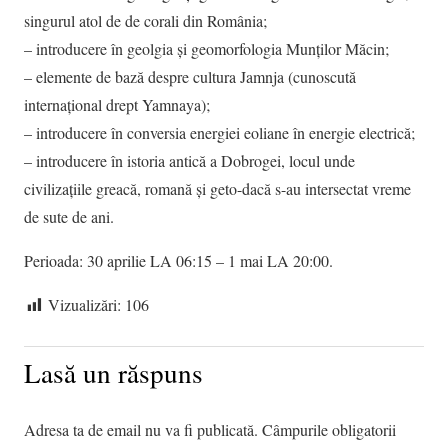
singurul atol de de corali din România;
– introducere în geolgia și geomorfologia Munților Măcin;
– elemente de bază despre cultura Jamnja (cunoscută
internațional drept Yamnaya);
– introducere în conversia energiei eoliane în energie electrică;
– introducere în istoria antică a Dobrogei, locul unde
civilizațiile greacă, romană și geto-dacă s-au intersectat vreme
de sute de ani.
Perioada: 30 aprilie LA 06:15 – 1 mai LA 20:00.
Vizualizări:
106
Lasă un răspuns
Adresa ta de email nu va fi publicată.
Câmpurile obligatorii