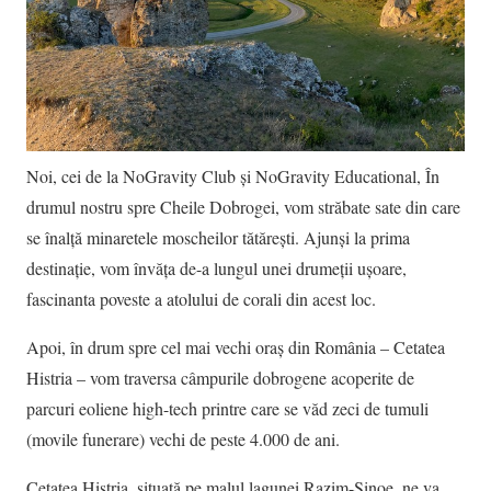
Noi, cei de la NoGravity Club şi NoGravity Educational, În
drumul nostru spre Cheile Dobrogei, vom străbate sate din care
se înalță minaretele moscheilor tătărești. Ajunși la prima
destinație, vom învăța de-a lungul unei drumeții ușoare,
fascinanta poveste a atolului de corali din acest loc.
Apoi, în drum spre cel mai vechi oraș din România – Cetatea
Histria – vom traversa câmpurile dobrogene acoperite de
parcuri eoliene high-tech printre care se văd zeci de tumuli
(movile funerare) vechi de peste 4.000 de ani.
Cetatea Histria, situată pe malul lagunei Razim-Sinoe, ne va