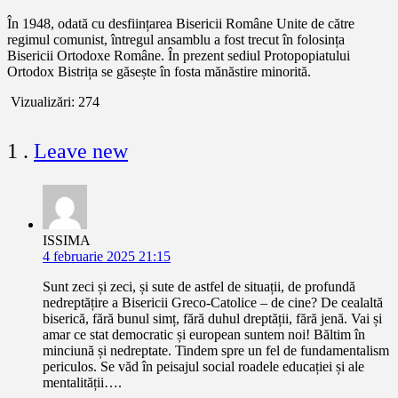
În 1948, odată cu desființarea Bisericii Române Unite de către
regimul comunist, întregul ansamblu a fost trecut în folosința
Bisericii Ortodoxe Române. În prezent sediul Protopopiatului
Ortodox Bistrița se găsește în fosta mănăstire minorită.
Vizualizări:
274
comentariu
1
.
Leave new
ISSIMA
4 februarie 2025 21:15
Sunt zeci și zeci, și sute de astfel de situații, de profundă
nedreptățire a Bisericii Greco-Catolice – de cine? De cealaltă
biserică, fără bunul simț, fără duhul dreptății, fără jenă. Vai și
amar ce stat democratic și european suntem noi! Băltim în
minciună și nedreptate. Tindem spre un fel de fundamentalism
periculos. Se văd în peisajul social roadele educației și ale
mentalității….