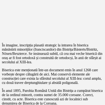
În imagine, inscripția plasată strategic la intrarea în biserica
mănăstirii minoriților (franciscanilor) din Bistrița/Bästerts/Bistritz,
Nösen/Beszterce. Se insinuează subtil, că cea mai veche biserică din
oraș ar fi fost ortodoxă și construită de ortodocși, în anii de sfârșit ai
secolului al XIII-lea.
Biserica este menționată într-un document emis în anul 1268 care
vorbește despre călugării de aici. Mai conservă elemente ale
construcției care exista la sfârsitul secolului al XIII-lea: corul amplu,
cu două travee dreptunghiulare și absidă poligonală.
În anul 1895, Parohia Română Unită din Bistrița a cumpărat biserica
de la ordinul minorit, contra sumei de 35.000 coroane. Corect,
cinstit, cu acte. Biserica este cunoscută azi de localnici sub
denumirea de Biserica de la Coroana.