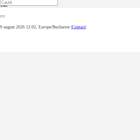
Prima pagină
Arhitectură, urbanism & istorie
Intrarea în biserica mănăstirii minoriților (franciscanilor) din Bistrița
9 august 2026 12:02, Europe/Bucharest
|Contact|